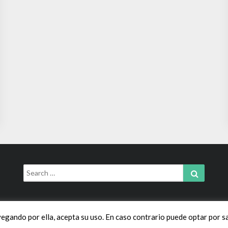
Search
Search
for:
vegando por ella, acepta su uso. En caso contrario puede optar por sa
© 2026 sui géneris | Powered by
Outstandingthemes