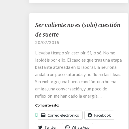
Ser
Ser valiente no es (solo) cuestión
valiente
de suerte
no
es
20/07/2015
(solo)
Llevaba tiempo sin escribir. Sí, lo sé. No me
cuestión
de
lapidéis por ello. El caso es que tras una etapa
suerte
bastante atareada en lo laboral, la neurona
andaba un poco saturada y no fluían las ideas.
Sin embargo, una buena canción, una buena
amiga, una conversación, y un poco de
reflexión, me han dado la energía …
Comparte esto:
Correo electrónico
Facebook
Twitter
WhatsApp