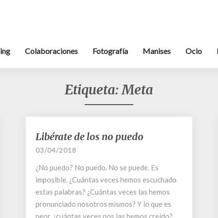
ing
Colaboraciones
Fotografía
Manises
Ocio
Etiqueta:
Meta
Libérate
Libérate de los no puedo
de
03/04/2018
los
no
¿No puedo? No puedo. No se puede. Es
puedo
imposible. ¿Cuántas veces hemos escuchado
estas palabras? ¿Cuántas veces las hemos
pronunciado nosotros mismos? Y lo que es
peor, ¿cuántas veces nos las hemos creído?