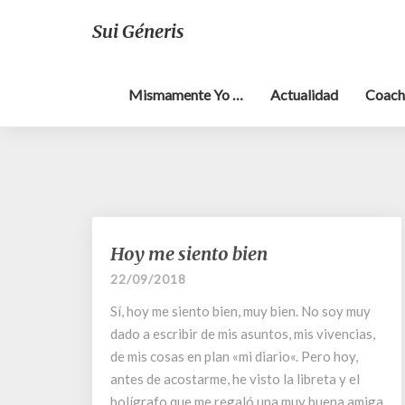
Sui Géneris
Mismamente Yo …
Actualidad
Coach
Hoy
Hoy me siento bien
me
22/09/2018
siento
bien
Sí, hoy me siento bien, muy bien. No soy muy
dado a escribir de mis asuntos, mis vivencias,
de mis cosas en plan «mi diario«. Pero hoy,
antes de acostarme, he visto la libreta y el
bolígrafo que me regaló una muy buena amiga