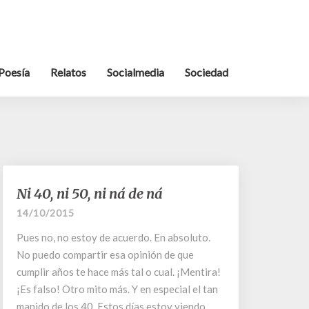
Poesía
Relatos
Socialmedia
Sociedad
Ni
Ni 40, ni 50, ni ná de ná
40,
14/10/2015
ni
50,
Pues no, no estoy de acuerdo. En absoluto.
ni
No puedo compartir esa opinión de que
ná
cumplir años te hace más tal o cual. ¡Mentira!
de
¡Es falso! Otro mito más. Y en especial el tan
ná
manido de los 40. Estos días estoy viendo