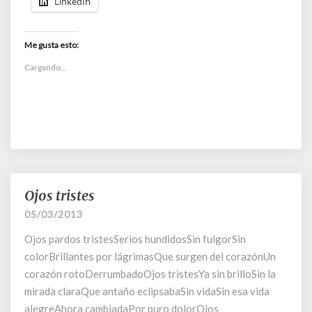
LinkedIn
Me gusta esto:
Cargando...
Ojos tristes
Ojos
tristes
05/03/2013
Ojos pardos tristesSerios hundidosSin fulgorSin
colorBrillantes por lágrimasQue surgen del corazónUn
corazón rotoDerrumbadoOjos tristesYa sin brilloSin la
mirada claraQue antaño eclipsabaSin vidaSin esa vida
alegreAhora cambiadaPor puro dolorOjos