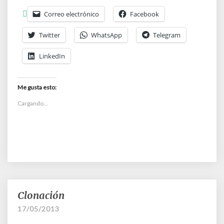
Correo electrónico
Facebook
Twitter
WhatsApp
Telegram
LinkedIn
Me gusta esto:
Cargando...
Clonación
Clonación
17/05/2013