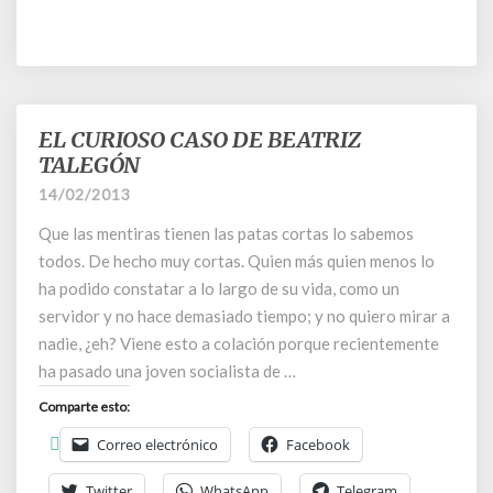
EL CURIOSO CASO DE BEATRIZ
EL
CURIOSO
TALEGÓN
CASO
14/02/2013
DE
BEATRIZ
Que las mentiras tienen las patas cortas lo sabemos
TALEGÓN
todos. De hecho muy cortas. Quien más quien menos lo
ha podido constatar a lo largo de su vida, como un
servidor y no hace demasiado tiempo; y no quiero mirar a
nadie, ¿eh? Viene esto a colación porque recientemente
ha pasado una joven socialista de …
Comparte esto:
Correo electrónico
Facebook
Twitter
WhatsApp
Telegram