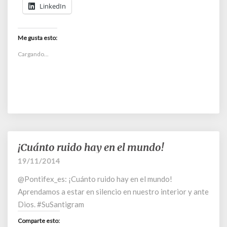
LinkedIn
Me gusta esto:
Cargando...
¡Cuánto ruido hay en el mundo!
¡Cuánto
ruido
19/11/2014
hay
@Pontifex_es: ¡Cuánto ruido hay en el mundo!
en
el
Aprendamos a estar en silencio en nuestro interior y ante
mundo!
Dios. #SuSantigram
Comparte esto: