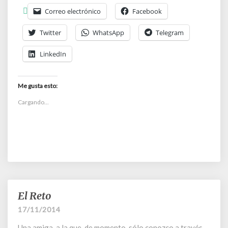
Correo electrónico
Facebook
Twitter
WhatsApp
Telegram
LinkedIn
Me gusta esto:
Cargando...
El Reto
El
Reto
17/11/2014
Una amiga, a la que, de momento, sólo conozco a través