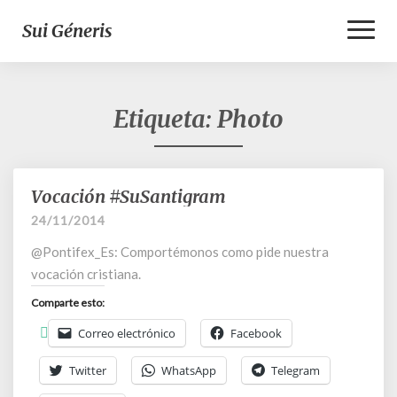
Toggl
Sui Géneris
Naviga
Etiqueta:
Photo
Vocación #SuSantigram
Vocación
#SuSantigram
24/11/2014
@Pontifex_Es: Comportémonos como pide nuestra
vocación cristiana.
Comparte esto:
Correo electrónico
Facebook
Twitter
WhatsApp
Telegram