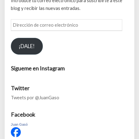
Introduce tu correo electrónico para suscribirte a este
blog y recibir las nuevas entradas.
Dirección
de
correo
¡DALE!
electrónico
Sígueme en Instagram
Twitter
Tweets por @JuanGaso
Facebook
Juan Gasó