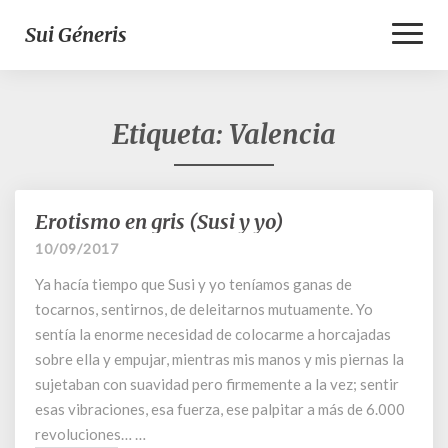
Toggl
Sui Géneris
Naviga
Etiqueta:
Valencia
Erotismo en gris (Susi y yo)
Erotismo
en
10/09/2017
gris
Ya hacía tiempo que Susi y yo teníamos ganas de
(Susi
y
tocarnos, sentirnos, de deleitarnos mutuamente. Yo
yo)
sentía la enorme necesidad de colocarme a horcajadas
sobre ella y empujar, mientras mis manos y mis piernas la
sujetaban con suavidad pero firmemente a la vez; sentir
esas vibraciones, esa fuerza, ese palpitar a más de 6.000
revoluciones… …