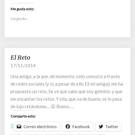
Me gusta esto:
Cargando...
El Reto
El
Reto
17/11/2014
Una amiga, a la que, de momento, sólo conozco a través
de redes sociales (y sí, a pesar de ello ES mi amiga), me ha
propuesto un reto. Se ve que sabe que soy géminis, y que
me encantan los retos. Y ella, que va de buena, se lo pasa
de lujo retándome… 😛 Bueno, …
Comparte esto:
Correo electrónico
Facebook
Twitter