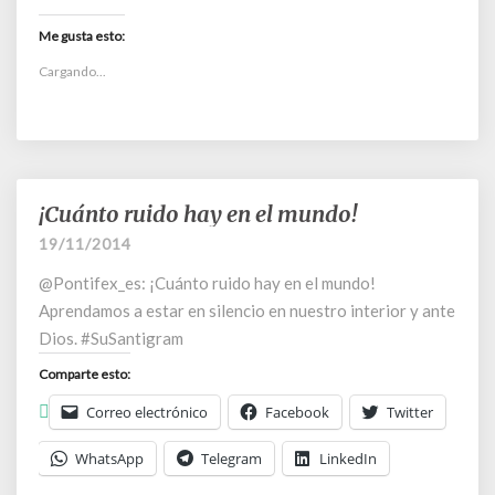
Me gusta esto:
Cargando...
¡Cuánto ruido hay en el mundo!
¡Cuánto
ruido
19/11/2014
hay
@Pontifex_es: ¡Cuánto ruido hay en el mundo!
en
el
Aprendamos a estar en silencio en nuestro interior y ante
mundo!
Dios. #SuSantigram
Comparte esto:
Correo electrónico
Facebook
Twitter
WhatsApp
Telegram
LinkedIn