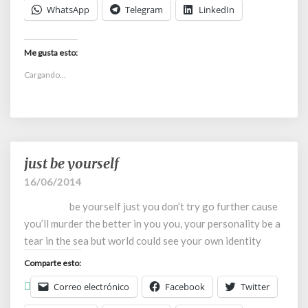
WhatsApp
Telegram
LinkedIn
Me gusta esto:
Cargando...
just be yourself
just
be
16/06/2014
yourself
be yourself just you don’t try go further cause
you’ll murder the better in you you, your personality be a
tear in the sea but world could see your own identity
Comparte esto:
Correo electrónico
Facebook
Twitter