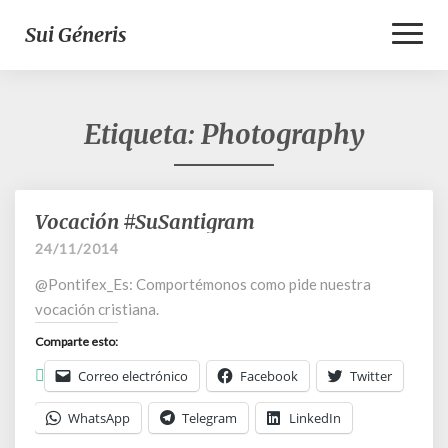
Toggl
Sui Géneris
Naviga
Etiqueta:
Photography
Vocación #SuSantigram
Vocación
#SuSantigram
24/11/2014
@Pontifex_Es: Comportémonos como pide nuestra
vocación cristiana.
Comparte esto:
Correo electrónico
Facebook
Twitter
WhatsApp
Telegram
LinkedIn