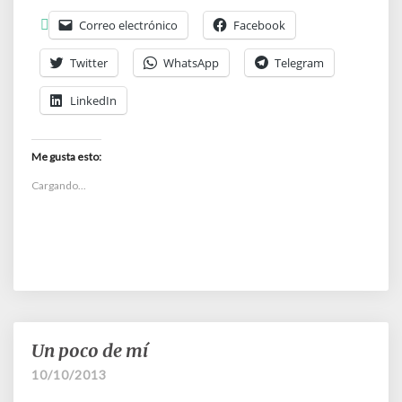
Correo electrónico
Facebook
Twitter
WhatsApp
Telegram
LinkedIn
Me gusta esto:
Cargando...
Un poco de mí
Un
poco
10/10/2013
de