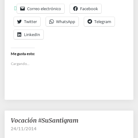
Correo electrónico
Facebook
Twitter
WhatsApp
Telegram
LinkedIn
Me gusta esto:
Cargando...
Vocación #SuSantigram
Vocación
#SuSantigram
24/11/2014