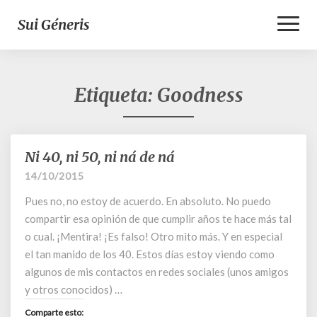
Toggl
Sui Géneris
Naviga
Etiqueta:
Goodness
Ni 40, ni 50, ni ná de ná
Ni
40,
14/10/2015
ni
Pues no, no estoy de acuerdo. En absoluto. No puedo
50,
ni
compartir esa opinión de que cumplir años te hace más tal
ná
o cual. ¡Mentira! ¡Es falso! Otro mito más. Y en especial
de
el tan manido de los 40. Estos días estoy viendo como
ná
algunos de mis contactos en redes sociales (unos amigos
y otros conocidos) …
Comparte esto: