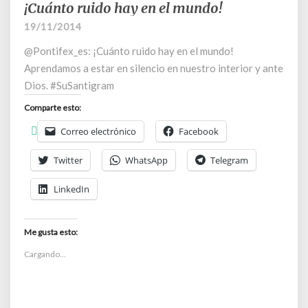
¡Cuánto ruido hay en el mundo!
¡Cuánto
ruido
19/11/2014
hay
@Pontifex_es: ¡Cuánto ruido hay en el mundo!
en
el
Aprendamos a estar en silencio en nuestro interior y ante
mundo!
Dios. #SuSantigram
Comparte esto:
Correo electrónico
Facebook
Twitter
WhatsApp
Telegram
LinkedIn
Me gusta esto:
Cargando...