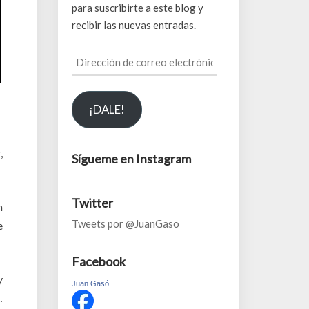
para suscribirte a este blog y
recibir las nuevas entradas.
Dirección
de
correo
¡DALE!
electrónico
,
Sígueme en Instagram
Twitter
n
Tweets por @JuanGaso
e
Facebook
y
Juan Gasó
…