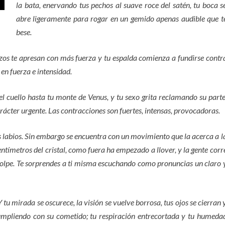
la bata, enervando tus pechos al suave roce del satén, tu boca s
abre ligeramente para rogar en un gemido apenas audible que t
bese.
zos te apresan con más fuerza y tu espalda comienza a fundirse contr
 en fuerza e intensidad.
el cuello hasta tu monte de Venus, y tu sexo grita reclamando su parte
rácter urgente. Las contracciones son fuertes, intensas, provocadoras.
s labios. Sin embargo se encuentra con un movimiento que la acerca a l
tímetros del cristal, como fuera ha empezado a llover, y la gente corr
golpe. Te sorprendes a ti misma escuchando como pronuncias un claro 
Y tu mirada se oscurece, la visión se vuelve borrosa, tus ojos se cierran 
umpliendo con su cometido; tu respiración entrecortada y tu humeda