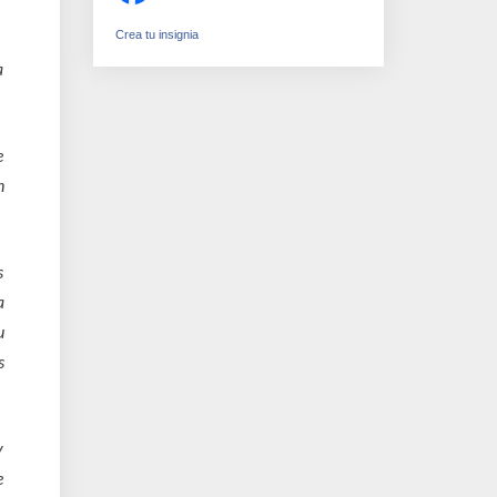
Crea tu insignia
a
e
n
s
a
u
s
y
e