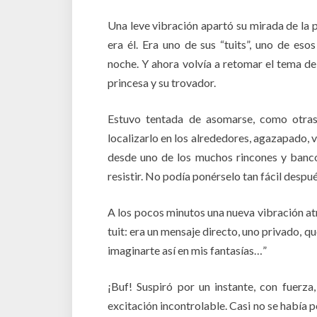
Una leve vibración apartó su mirada de la pa
era él. Era uno de sus “tuits”, uno de eso
noche. Y ahora volvía a retomar el tema del
princesa y su trovador.
Estuvo tentada de asomarse, como otras
localizarlo en los alrededores, agazapado, 
desde uno de los muchos rincones y bancos
resistir. No podía ponérselo tan fácil despu
A los pocos minutos una nueva vibración atra
tuit: era un mensaje directo, uno privado, qu
imaginarte así en mis fantasías…”
¡Buf! Suspiró por un instante, con fuerz
excitación incontrolable. Casi no se había