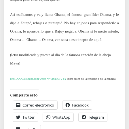
Así estábamos y va y llama Obama, el famoso gran líder Obama, y le
dijo a Zetapé, rebajas o puntapié. No hay cojones para responderle a
Obama, le aprueba lo que a Rajoy negaba, Obama si le metió miedo,
Obama … Obama… Obama, ven saca a este inepto de aquí.
(letra modificada y puesta al día de la famosa canción de la abeja
Maya)
http://www.youtube.com/watch?v=5rxk56PV-bY
(para quien no la recuerde o no la conozca)
Comparte esto:
Correo electrónico
Facebook
Twitter
WhatsApp
Telegram