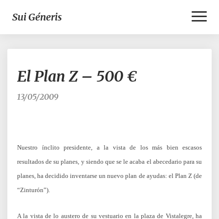
Toggl
Sui Géneris
Naviga
El
El Plan Z – 500 €
Plan
Z
–
13/05/2009
500
€
Nuestro ínclito presidente, a la vista de los más bien escasos
resultados de su planes, y siendo que se le acaba el abecedario para su
planes, ha decidido inventarse un nuevo plan de ayudas: el Plan Z (de
“Zinturón”).
A la vista de lo austero de su vestuario en la plaza de Vistalegre, ha