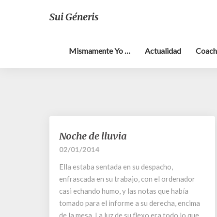
Sui Géneris
Mismamente Yo …
Actualidad
Coach
Noche
Noche de lluvia
de
02/01/2014
lluvia
Ella estaba sentada en su despacho,
enfrascada en su trabajo, con el ordenador
casi echando humo, y las notas que había
tomado para el informe a su derecha, encima
de la mesa. La luz de su flexo era todo lo que