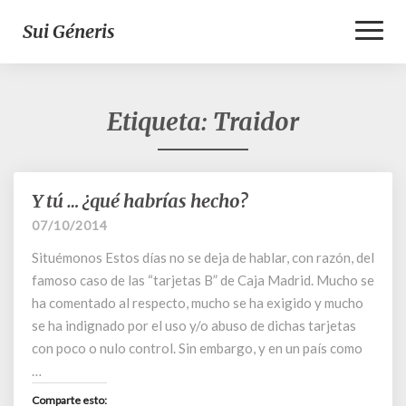
Toggl
Sui Géneris
Naviga
Etiqueta:
Traidor
Y tú … ¿qué habrías hecho?
Y
tú
07/10/2014
…
Situémonos Estos días no se deja de hablar, con razón, del
¿qué
habrías
famoso caso de las “tarjetas B” de Caja Madrid. Mucho se
hecho?
ha comentado al respecto, mucho se ha exigido y mucho
se ha indignado por el uso y/o abuso de dichas tarjetas
con poco o nulo control. Sin embargo, y en un país como
…
Comparte esto: