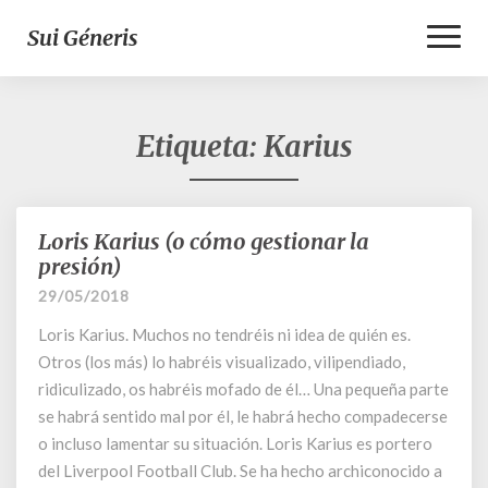
Toggl
Sui Géneris
Naviga
Etiqueta:
Karius
Loris Karius (o cómo gestionar la
Loris
Karius
presión)
(o
29/05/2018
cómo
gestionar
Loris Karius. Muchos no tendréis ni idea de quién es.
la
Otros (los más) lo habréis visualizado, vilipendiado,
presión)
ridiculizado, os habréis mofado de él… Una pequeña parte
se habrá sentido mal por él, le habrá hecho compadecerse
o incluso lamentar su situación. Loris Karius es portero
del Liverpool Football Club. Se ha hecho archiconocido a