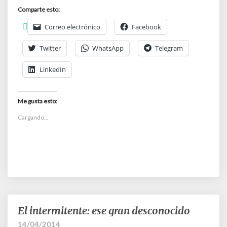
Comparte esto:
Correo electrónico
Facebook
Twitter
WhatsApp
Telegram
LinkedIn
Me gusta esto:
Cargando...
El intermitente: ese gran desconocido
El
intermitente:
14/04/2014