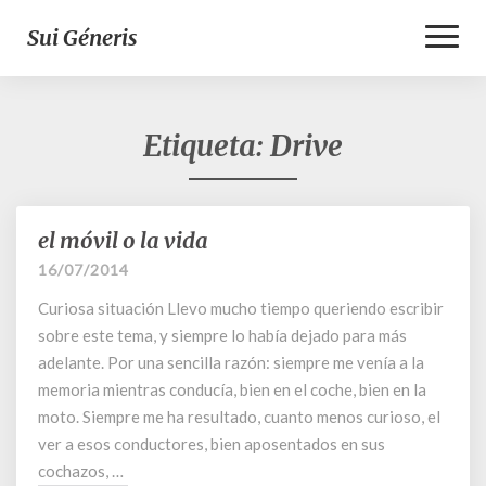
Toggl
Sui Géneris
Naviga
Etiqueta:
Drive
el móvil o la vida
el
móvil
16/07/2014
o
Curiosa situación Llevo mucho tiempo queriendo escribir
la
vida
sobre este tema, y siempre lo había dejado para más
adelante. Por una sencilla razón: siempre me venía a la
memoria mientras conducía, bien en el coche, bien en la
moto. Siempre me ha resultado, cuanto menos curioso, el
ver a esos conductores, bien aposentados en sus
cochazos, …