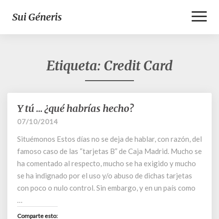
Toggl
Sui Géneris
Naviga
Etiqueta:
Credit Card
Y tú … ¿qué habrías hecho?
Y
tú
07/10/2014
…
Situémonos Estos días no se deja de hablar, con razón, del
¿qué
habrías
famoso caso de las “tarjetas B” de Caja Madrid. Mucho se
hecho?
ha comentado al respecto, mucho se ha exigido y mucho
se ha indignado por el uso y/o abuso de dichas tarjetas
con poco o nulo control. Sin embargo, y en un país como
…
Comparte esto: