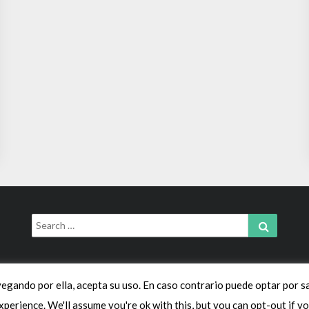
Search
Search
for:
vegando por ella, acepta su uso. En caso contrario puede optar por sa
© 2026 sui géneris | Powered by
Outstandingthemes
xperience. We'll assume you're ok with this, but you can opt-out if yo