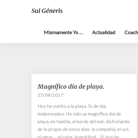
Sui Géneris
Mismamente Yo …
Actualidad
Coach
Magnífico
Magnífico día de playa.
día
23/08/2017
de
playa.
Hoy he vuelto a la playa. Sí, de día,
malpensados. Ha sido un magnífico día de
playa, en familia, al borde del mar, disfrutando
de lo propio de estos días: la compañía, el sol,
el agua … el calor, la multitud… Sí, hoy he