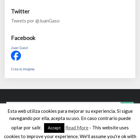
Twitter
Tweets por @JuanGaso
Facebook
Juan Gasó
Crea tu insignia
Search
Sear
Esta web utiliza cookies para mejorar su experiencia. Si sigue
for:
navegando por ella, acepta su uso. En caso contrario puede
optar por salir.
Read More
- This website uses
Accept
cookies to improve your experience. We'll assume you're ok with
© 2026 sui géneris | Powered by
Outstandingthemes