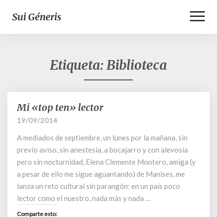
Toggl
Sui Géneris
Naviga
Etiqueta:
Biblioteca
Mi «top ten» lector
Mi
«top
19/09/2014
ten»
A mediados de septiembre, un lunes por la mañana, sin
lector
previo aviso, sin anestesia, a bocajarro y con alevosía
pero sin nocturnidad, Elena Clemente Montero, amiga (y
a pesar de ello me sigue aguantando) de Manises, me
lanza un reto cultural sin parangón: en un país poco
lector como el nuestro, nada más y nada …
Comparte esto: