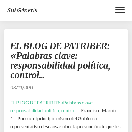
Toggl
Sui Géneris
Naviga
EL
EL BLOG DE PATRIBER:
BLOG
DE
«Palabras clave:
PATRIBER:
responsabilidad política,
«Palabras
clave:
control…
responsabilidad
política,
08/11/2011
control…
EL BLOG DE PATRIBER: «Palabras clave:
responsabilidad política, control…
: Francisco Maroto
“…. Porque el principio mismo del Gobierno
representativo descansa sobre la presunción de que los