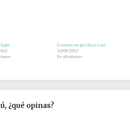
fugit
Erotismo en gris (Susi y yo)
2012
10/09/2017
tismo»
En «Erotismo»
tú, ¿qué opinas?