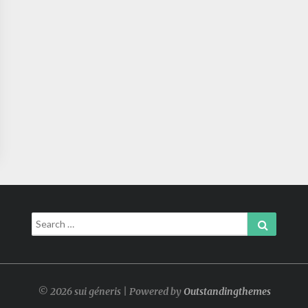
Search
Search
for:
© 2026 sui géneris | Powered by
Outstandingthemes