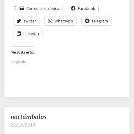
Correo electrónico
Facebook
Twitter
WhatsApp
Telegram
LinkedIn
Me gusta esto:
Cargando...
noctámbulos
noctámbulos
22/12/2013