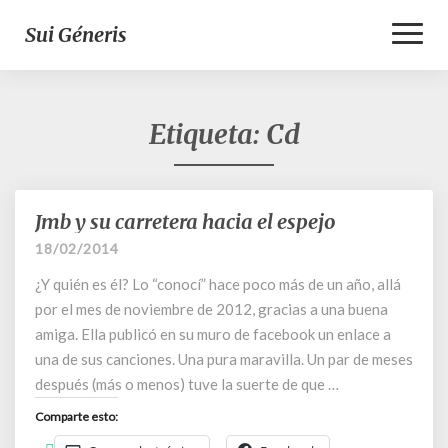
Toggl
Sui Géneris
Naviga
Etiqueta:
Cd
Jmb y su carretera hacia el espejo
Jmb
y
18/02/2014
su
¿Y quién es él? Lo “conocí” hace poco más de un año, allá
carretera
hacia
por el mes de noviembre de 2012, gracias a una buena
el
amiga. Ella publicó en su muro de facebook un enlace a
espejo
una de sus canciones. Una pura maravilla. Un par de meses
después (más o menos) tuve la suerte de que …
Comparte esto: